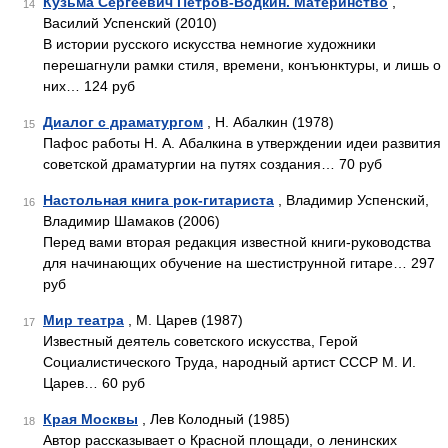
Кузьма Сергеевич Петров-Водкин. Материнство
,
14
Василий Успенский (2010)
В истории русского искусства немногие художники
перешагнули рамки стиля, времени, конъюнктуры, и лишь о
них… 124 руб
Диалог с драматургом
, Н. Абалкин (1978)
15
Пафос работы Н. А. Абалкина в утверждении идеи развития
советской драматургии на путях создания… 70 руб
Настольная книга рок-гитариста
, Владимир Успенский,
16
Владимир Шамаков (2006)
Перед вами вторая редакция известной книги-руководства
для начинающих обучение на шестиструнной гитаре… 297
руб
Мир театра
, М. Царев (1987)
17
Известный деятель советского искусства, Герой
Социалистического Труда, народный артист СССР М. И.
Царев… 60 руб
Края Москвы
, Лев Колодный (1985)
18
Автор рассказывает о Красной площади, о ленинских