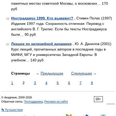
памятных местах советской Москвы, о московских… 170
руб
Нострадамус 1999. Кто выживет?
, Стивен Полас (1997)
19
Издание 1997 года. Сохранность отличная. Перевод с
английского В. Г. Трилис. Если бы тексты Нострадамуса
были… 90 руб
Лекции по нелинейной динамике
, Ю. А. Данилов (2001)
20
Курс лекций, прочитанных автором в последние годы в
МИФИ, МГУ и университетах Западной Европы. В
учебном… 140 руб
Страницы
←
Предыдущая
Следующая
→
1
2
3
4
5
6
7
8
© Академик, 2000-2026
18+
Обратная связь:
Техподдержка
,
Реклама на сайте
👣 Путешествия